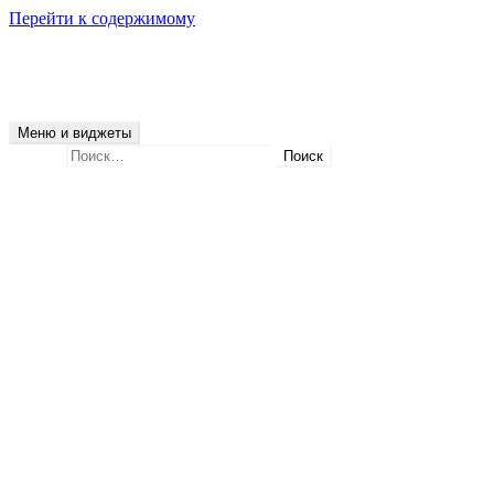
Перейти к содержимому
Электрик в Московском районе СПб
Вызов электрика в Московском районе Санкт-Петербурга по тел
Меню и виджеты
Найти:
Московский район
Срочный вызов электрика
Мы обслуживаем
Московский район СПб
Звёздное
Гагаринское
Промзона Предпортовая
Новоизмайловское
Московская Застава
Авиагородок
Средняя Рогатка