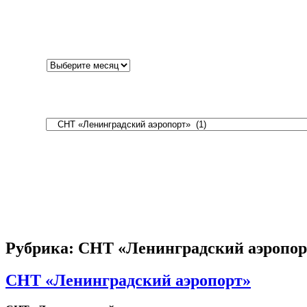
Mr WordPress
к записи
Московский район СПб
Архивы
Архивы
Рубрики
Рубрики
Мета
Войти
Лента записей
Лента комментариев
WordPress.org
Рубрика:
СНТ «Ленинградский аэропор
СНТ «Ленинградский аэропорт»