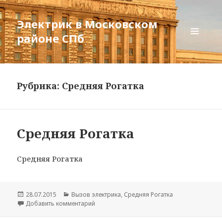
Электрик в Московском
районе СПб
МЕНЮ
И
ВИДЖЕТЫ
Рубрика:
Средняя Рогатка
Средняя Рогатка
Средняя Рогатка
Опубликовано
Рубрики
28.07.2015
Вызов электрика
,
Средняя Рогатка
к записи Средняя Рогатка
Добавить комментарий