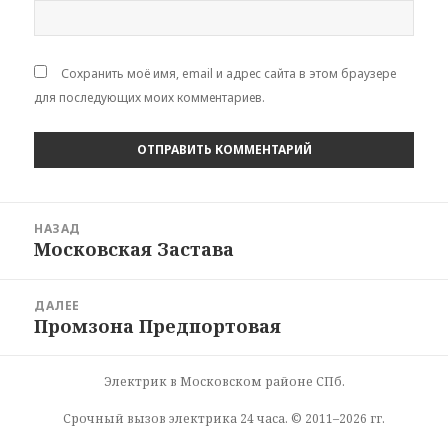
Сохранить моё имя, email и адрес сайта в этом браузере
для последующих моих комментариев.
Навигация
НАЗАД
по
Московская Застава
Предыдущая
записям
запись:
ДАЛЕЕ
Промзона Предпортовая
Следующая
запись:
Электрик в Московском районе СПб.
Срочный вызов электрика 24 часа. © 2011–2026 гг.