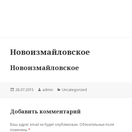
Электрик в Московском
районе СПб
МЕНЮ
И
ВИДЖЕТЫ
Новоизмайловское
Новоизмайловское
Опубликовано
Автор
Рубрики
28.07.2015
admin
Uncategorized
Добавить комментарий
Ваш адрес email не будет опубликован.
Обязательные поля
помечены
*